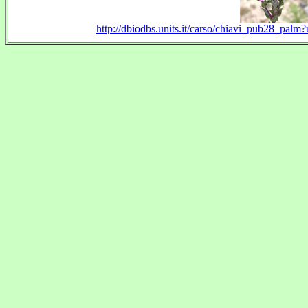
http://dbiodbs.units.it/carso/chiavi_pub28_p